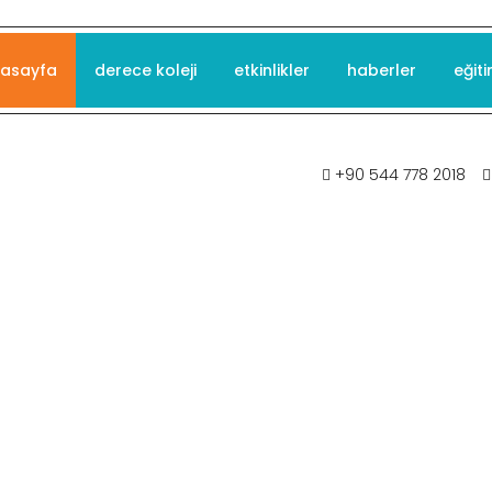
asayfa
derece koleji
etkinlikler
haberler
eğiti
+90 544 778 2018