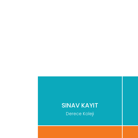
SINAV KAYIT
Derece Koleji