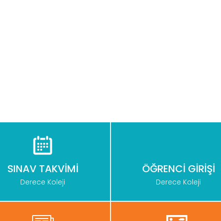
SINAV TAKVİMİ
ÖĞRENCİ GİRİŞİ
Derece Koleji
Derece Koleji