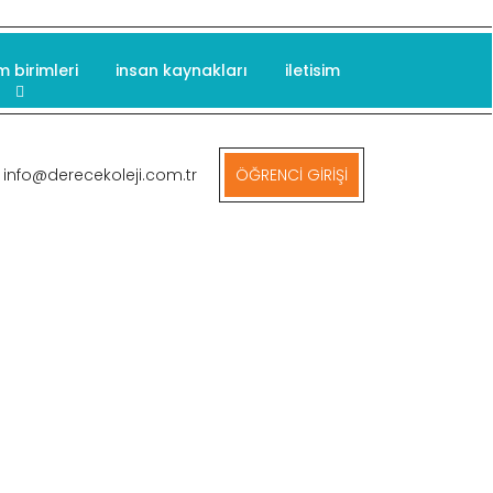
m birimleri
insan kaynakları
iletisim
info@derecekoleji.com.tr
ÖĞRENCİ GİRİŞİ