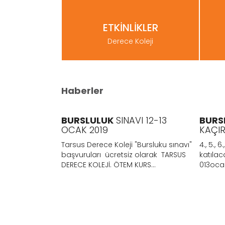
ETKİNLİKLER
Derece Koleji
Haberler
INI
BURSLULUK
SINAVI 12-13
BURS
OCAK 2019
KAÇIR
 sınıfların
Tarsus Derece Koleji "Bursluku sınavı"
4., 5., 6.
irme Sınavı 12-
başvuruları ücretsiz olarak TARSUS
katılac
DERECE KOLEJİ. ÖTEM KURS...
013ocak