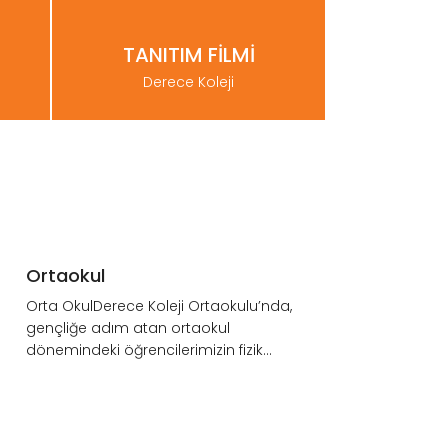
TANITIM FİLMİ
Derece Koleji
BURSLULUK
SINAVINI
KAÇIRMAYINIZ.
Ortaokul
ınavı"
4., 5., 6., 7., 8., 9., 10., 11. sınıfların
Orta OkulDerece Koleji Ortaokulu’nda,
RSUS
katılacağı Derecelendirme Sınavı 12-
gençliğe adım atan ortaokul
013ocak 2019 tarihle...
dönemindeki öğrencilerimizin fizik...
LİSE