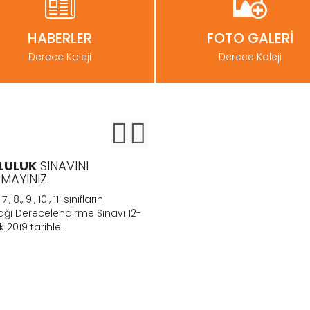
HABERLER
FOTO GALERİ
Derece Koleji
Derece Koleji
LULUK
SINAVINI
BURSLULUK
SINAVI 12-13
MAYINIZ.
OCAK 2019
, 7., 8., 9., 10., 11. sınıfların
Tarsus Derece Koleji "Bursluku s
ağı Derecelendirme Sınavı 12-
başvuruları ücretsiz olarak TA
 2019 tarihle...
DERECE KOLEJİ. ÖTEM KURS...