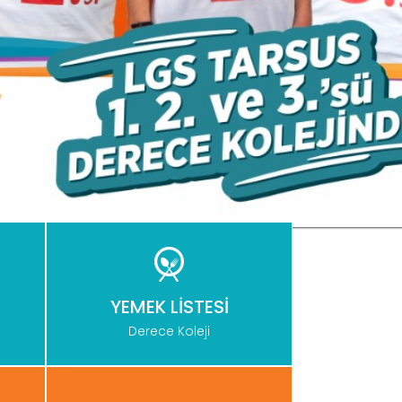
YEMEK LİSTESİ
Derece Koleji