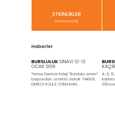
ETKİNLİKLER
Derece Koleji
Haberler
INI
BURSLULUK
SINAVI 12-13
BURS
OCAK 2019
KAÇIR
 sınıfların
Tarsus Derece Koleji "Bursluku sınavı"
4., 5., 6.
irme Sınavı 12-
başvuruları ücretsiz olarak TARSUS
katılac
DERECE KOLEJİ. ÖTEM KURS...
013ocak