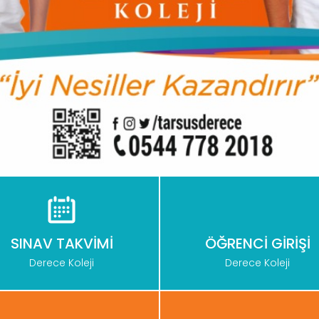
SINAV TAKVİMİ
ÖĞRENCİ GİRİŞİ
Derece Koleji
Derece Koleji