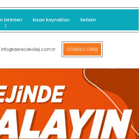
m birimleri
insan kaynakları
iletisim
info@derecekoleji.com.tr
ÖĞRENCİ GİRİŞİ