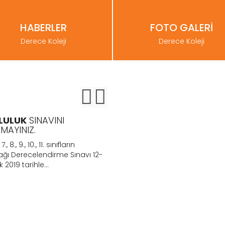
HABERLER
FOTO GALERİ
Derece Koleji
Derece Koleji
LULUK
SINAVINI
BURSLULUK
SINAVI 12-13
MAYINIZ.
OCAK 2019
, 7., 8., 9., 10., 11. sınıfların
Tarsus Derece Koleji "Bursluku s
ağı Derecelendirme Sınavı 12-
başvuruları ücretsiz olarak TA
 2019 tarihle...
DERECE KOLEJİ. ÖTEM KURS...