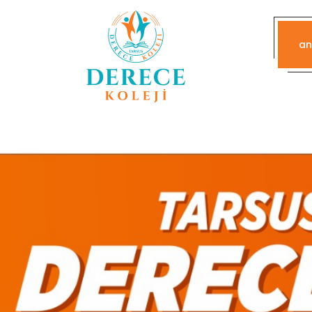
an
Robotik Kodlama ve Yazılım Geliş