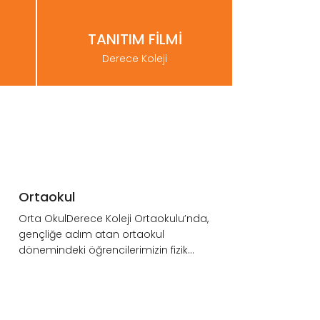
TANITIM FİLMİ
Derece Koleji
BURSLULUK
SINAVINI
KAÇIRMAYINIZ.
Ortaokul
ınavı"
4., 5., 6., 7., 8., 9., 10., 11. sınıfların
Orta OkulDerece Koleji Ortaokulu’nda,
RSUS
katılacağı Derecelendirme Sınavı 12-
gençliğe adım atan ortaokul
013ocak 2019 tarihle...
dönemindeki öğrencilerimizin fizik...
LİSE