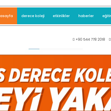
asayfa
derece koleji
etkinlikler
haberler
eğiti
+90 544 778 2018
tirme