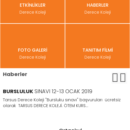
ETKİNLİKLER
HABERLER
Derece Koleji
Derece Koleji
FOTO GALERİ
TANITIM FİLMİ
Derece Koleji
Derece Koleji
Haberler
BURSLULUK
SINAVI 12-13 OCAK 2019
Tarsus Derece Koleji "Bursluku sınavı" başvuruları ücretsiz
olarak TARSUS DERECE KOLEJİ. ÖTEM KURS...