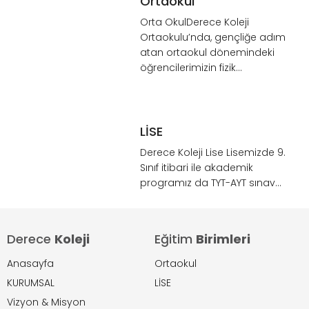
Ortaokul
Orta OkulDerece Koleji
Ortaokulu’nda, gençliğe adım
atan ortaokul dönemindeki
öğrencilerimizin fizik...
LİSE
Derece Koleji Lise Lisemizde 9.
Sınıf itibari ile akademik
programız da TYT-AYT sınav...
Derece
Koleji
Eğitim
Birimleri
Anasayfa
Ortaokul
KURUMSAL
LİSE
Vizyon & Misyon