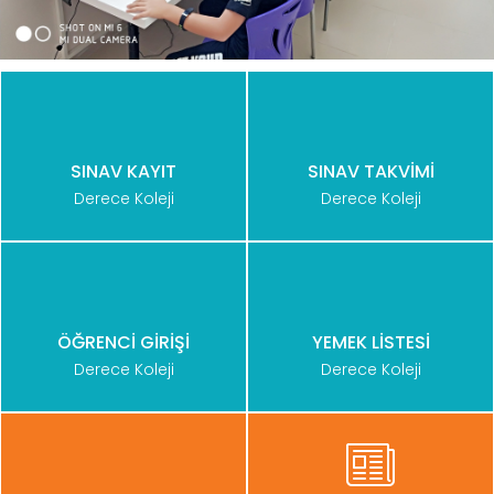
SINAV KAYIT
SINAV TAKVİMİ
Derece Koleji
Derece Koleji
ÖĞRENCİ GİRİŞİ
YEMEK LİSTESİ
Derece Koleji
Derece Koleji