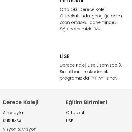
Ortaokul
Orta OkulDerece Koleji
Ortaokulu’nda, gençliğe adım
atan ortaokul dönemindeki
öğrencilerimizin fizik...
LİSE
Derece Koleji Lise Lisemizde 9.
Sınıf itibari ile akademik
programız da TYT-AYT sınav...
Derece
Koleji
Eğitim
Birimleri
Anasayfa
Ortaokul
KURUMSAL
LİSE
Vizyon & Misyon