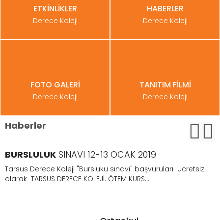
ETKİNLİKLER
HABERLER
Derece Koleji
Derece Koleji
FOTO GALERİ
TANITIM FİLMİ
Derece Koleji
Derece Koleji
Haberler
BURSLULUK
SINAVI 12-13 OCAK 2019
Tarsus Derece Koleji "Bursluku sınavı" başvuruları ücretsiz
olarak TARSUS DERECE KOLEJİ. ÖTEM KURS...