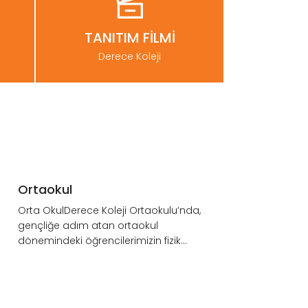
TANITIM FİLMİ
Derece Koleji
BURSLULUK
SINAVINI
KAÇIRMAYINIZ.
Ortaokul
ınavı"
4., 5., 6., 7., 8., 9., 10., 11. sınıfların
Orta OkulDerece Koleji Ortaokulu’nda,
RSUS
katılacağı Derecelendirme Sınavı 12-
gençliğe adım atan ortaokul
013ocak 2019 tarihle...
dönemindeki öğrencilerimizin fizik...
LİSE