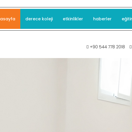
asayfa
derece koleji
etkinlikler
haberler
eğiti
+90 544 778 2018