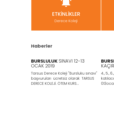
ETKİNLİKLER
Derece Koleji
Haberler
INI
BURSLULUK
SINAVI 12-13
BURS
OCAK 2019
KAÇIR
 sınıfların
Tarsus Derece Koleji "Bursluku sınavı"
4., 5., 6.
irme Sınavı 12-
başvuruları ücretsiz olarak TARSUS
katılac
DERECE KOLEJİ. ÖTEM KURS...
013ocak