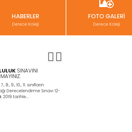
HABERLER
FOTO GALERİ
Derece Koleji
Derece Koleji
LULUK
SINAVINI
BURSLULUK
SINAVI 12-13
MAYINIZ.
OCAK 2019
, 7., 8., 9., 10., 11. sınıfların
Tarsus Derece Koleji "Bursluku s
ağı Derecelendirme Sınavı 12-
başvuruları ücretsiz olarak TA
 2019 tarihle...
DERECE KOLEJİ. ÖTEM KURS...