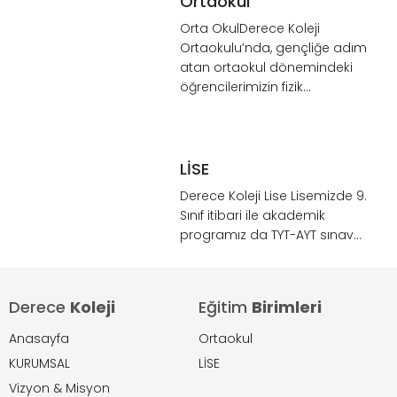
Ortaokul
Orta OkulDerece Koleji
Ortaokulu’nda, gençliğe adım
atan ortaokul dönemindeki
öğrencilerimizin fizik...
LİSE
Derece Koleji Lise Lisemizde 9.
Sınıf itibari ile akademik
programız da TYT-AYT sınav...
Derece
Koleji
Eğitim
Birimleri
Anasayfa
Ortaokul
KURUMSAL
LİSE
Vizyon & Misyon