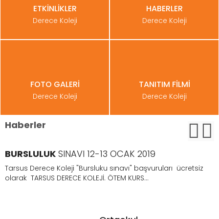
ETKİNLİKLER
HABERLER
Derece Koleji
Derece Koleji
FOTO GALERİ
TANITIM FİLMİ
Derece Koleji
Derece Koleji
Haberler
BURSLULUK
SINAVI 12-13 OCAK 2019
Tarsus Derece Koleji "Bursluku sınavı" başvuruları ücretsiz
olarak TARSUS DERECE KOLEJİ. ÖTEM KURS...