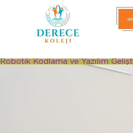
an
Robotik Kodlama ve Yazılım Geliş