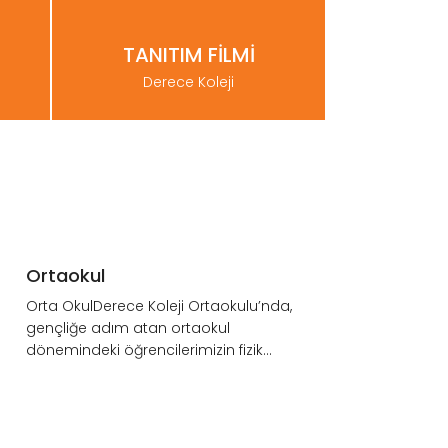
TANITIM FİLMİ
Derece Koleji
BURSLULUK
SINAVINI
KAÇIRMAYINIZ.
Ortaokul
ınavı"
4., 5., 6., 7., 8., 9., 10., 11. sınıfların
Orta OkulDerece Koleji Ortaokulu’nda,
RSUS
katılacağı Derecelendirme Sınavı 12-
gençliğe adım atan ortaokul
013ocak 2019 tarihle...
dönemindeki öğrencilerimizin fizik...
LİSE