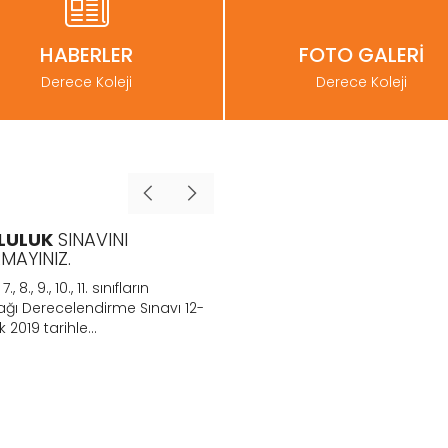
HABERLER
FOTO GALERİ
Derece Koleji
Derece Koleji
LULUK
SINAVINI
BURSLULUK
SINAVI 12-13
MAYINIZ.
OCAK 2019
, 7., 8., 9., 10., 11. sınıfların
Tarsus Derece Koleji "Bursluku s
ağı Derecelendirme Sınavı 12-
başvuruları ücretsiz olarak TA
 2019 tarihle...
DERECE KOLEJİ. ÖTEM KURS...