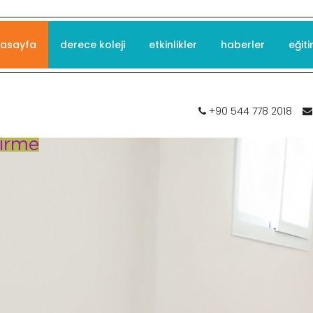
asayfa
derece koleji
etkinlikler
haberler
eğiti
+90 544 778 2018
tirme