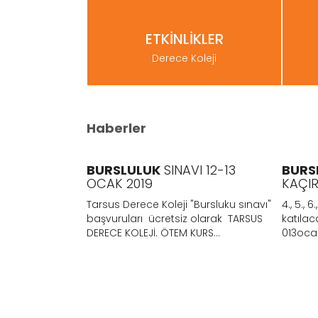
ETKİNLİKLER
Derece Koleji
Haberler
INI
BURSLULUK
SINAVI 12-13
BURS
OCAK 2019
KAÇIR
 sınıfların
Tarsus Derece Koleji "Bursluku sınavı"
4., 5., 6.
irme Sınavı 12-
başvuruları ücretsiz olarak TARSUS
katılac
DERECE KOLEJİ. ÖTEM KURS...
013ocak