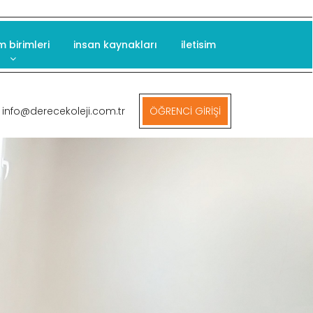
m birimleri
insan kaynakları
iletisim
info@derecekoleji.com.tr
ÖĞRENCİ GİRİŞİ